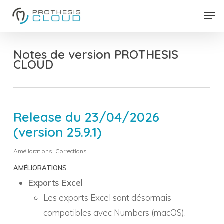
Skip
Men
to
Close
main
Menu
content
Notes de version PROTHESIS
CLOUD
Release du 23/04/2026
(version 25.9.1)
Améliorations
,
Corrections
AMÉLIORATIONS
Exports Excel
Les exports Excel sont désormais
compatibles avec Numbers (macOS).