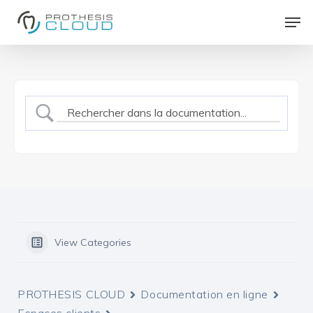
Skip
Men
to
Close
main
Menu
content
View Categories
PROTHESIS CLOUD
Documentation en ligne