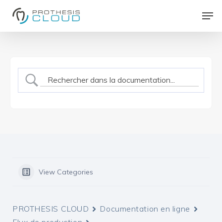
Skip
Men
to
Close
main
Menu
content
View Categories
PROTHESIS CLOUD
Documentation en ligne