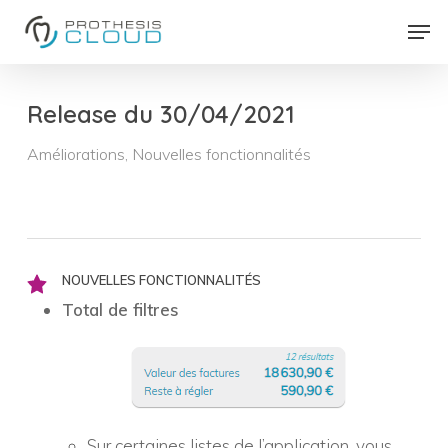
Skip
Men
to
Close
main
Menu
content
Release du 30/04/2021
Améliorations
,
Nouvelles fonctionnalités
NOUVELLES FONCTIONNALITÉS
Total de filtres
Sur certaines listes de l’application, vous