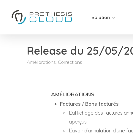
Skip
to
Solution
main
content
Release du 25/05/2
Améliorations
,
Corrections
AMÉLIORATIONS
Factures / Bons facturés
L’affichage des factures annu
aperçus
L’avoir d’annulation d’une f