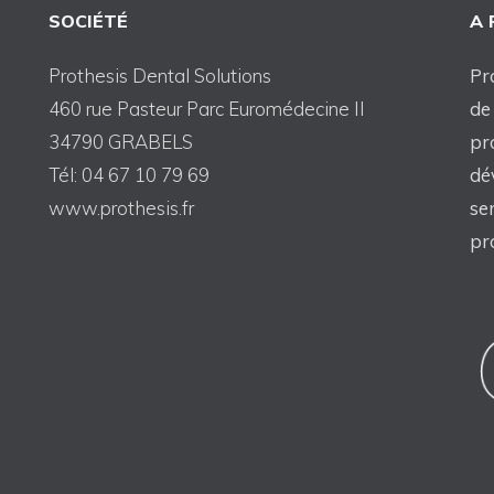
SOCIÉTÉ
A
Prothesis Dental Solutions
Pr
460 rue Pasteur Parc Euromédecine II
de
34790 GRABELS
pr
Tél: 04 67 10 79 69
dé
www.prothesis.fr
se
pr