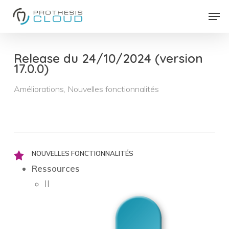
Skip
Men
to
Close
main
Menu
content
Release du 24/10/2024 (version
17.0.0)
Améliorations
,
Nouvelles fonctionnalités
NOUVELLES FONCTIONNALITÉS
Ressources
Il