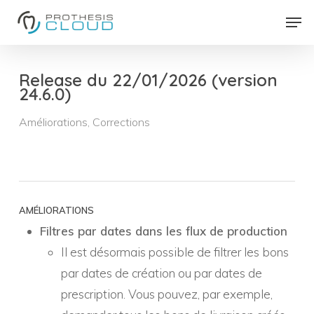
Skip
Men
to
Close
main
Menu
content
Release du 22/01/2026 (version
24.6.0)
Améliorations
,
Corrections
AMÉLIORATIONS
Filtres par dates dans les flux de production
Il est désormais possible de filtrer les bons
par dates de création ou par dates de
prescription. Vous pouvez, par exemple,