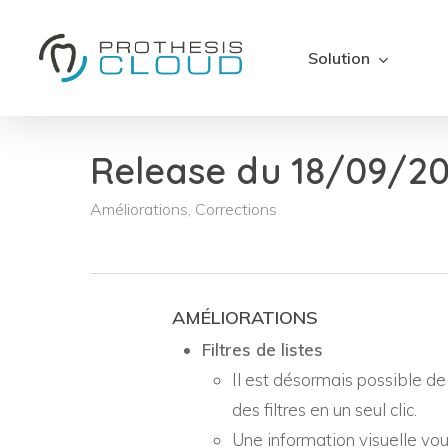
Skip
to
Solution
main
content
Release du 18/09/2
Améliorations
,
Corrections
AMÉLIORATIONS
Filtres de listes
Il est désormais possible de r
des filtres en un seul clic.
Une information visuelle vous