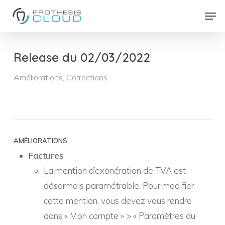
Skip
Men
to
Close
main
Menu
content
Release du 02/03/2022
Améliorations
,
Corrections
AMÉLIORATIONS
Factures
La mention d’exonération de TVA est
désormais paramétrable. Pour modifier
cette mention, vous devez vous rendre
dans « Mon compte » > « Paramètres du