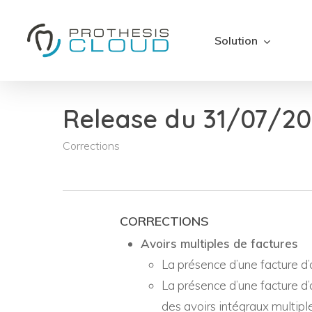
Skip
to
Solution
main
content
Release du 31/07/202
Corrections
CORRECTIONS
Avoirs multiples de factures
La présence d’une facture d’a
La présence d’une facture d’a
des avoirs intégraux multipl