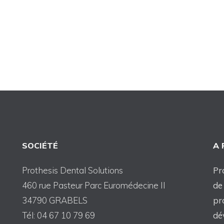
SOCIÉTÉ
A
Prothesis Dental Solutions
Pr
460 rue Pasteur Parc Euromédecine II
de
34790 GRABELS
pr
Tél: 04 67 10 79 69
dé