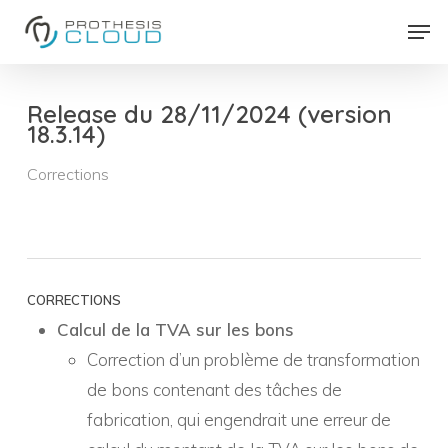
Skip
Men
to
Close
main
Menu
content
Release du 28/11/2024 (version
18.3.14)
Corrections
CORRECTIONS
Calcul de la TVA sur les bons
Correction d’un problème de transformation
de bons contenant des tâches de
fabrication, qui engendrait une erreur de