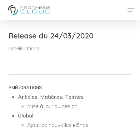
Skip
Men
to
Close
main
Menu
content
Release du 24/03/2020
Améliorations
AMÉLIORATIONS
Articles, Matières, Teintes
Mise à jour du design
Global
Ajout de nouvelles icônes