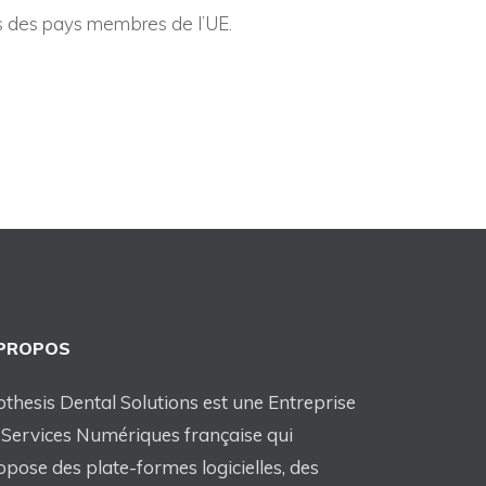
cas des pays membres de l’UE.
 PROPOS
othesis Dental Solutions est une Entreprise
 Services Numériques française qui
opose des plate-formes logicielles, des