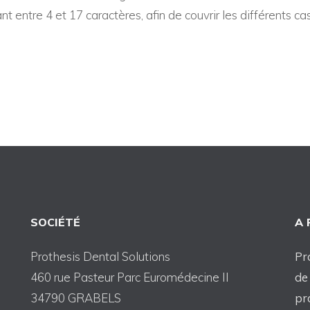
 entre 4 et 17 caractères, afin de couvrir les différents 
SOCIÉTÉ
A
Prothesis Dental Solutions
Pr
460 rue Pasteur Parc Euromédecine II
de
34790 GRABELS
pr