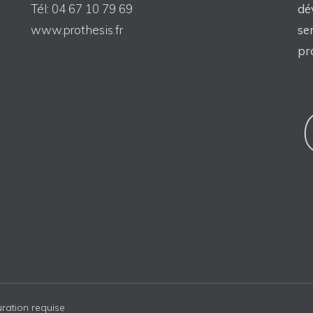
Tél: 04 67 10 79 69
dé
www.prothesis.fr
se
pr
ration requise