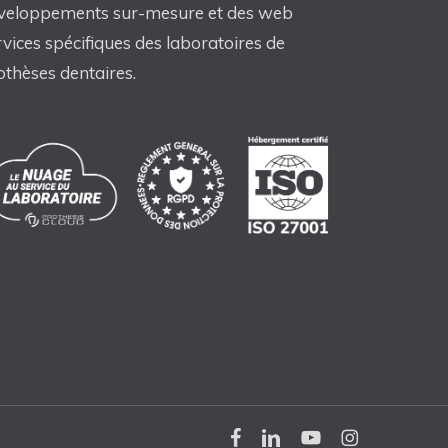
veloppements sur-mesure et des web
rvices spécifiques des laboratoires de
othèses dentaires.
facebook
linkedin
youtube
instagram