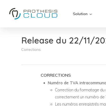
Skip
to
Solution
main
content
Release du 22/11/202
Corrections
CORRECTIONS
Numéro de TVA
intracommuna
Correction du formatage du
correctement un numéro de 
Les numéros enregistrés mal