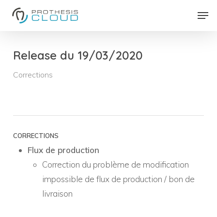
Skip
Men
to
Close
main
Menu
content
Release du 19/03/2020
Corrections
CORRECTIONS
Flux de production
Correction du problème de modification
impossible de flux de production / bon de
livraison