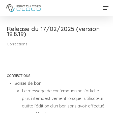
Skip
Men
to
Close
main
Menu
content
Release du 17/02/2025 (version
19.8.19)
Corrections
CORRECTIONS
Saisie de bon
Le message de confirmation ne s’affiche
plus intempestivement lorsque l’utilisateur
quitte l’édition d’un bon sans avoir effectué