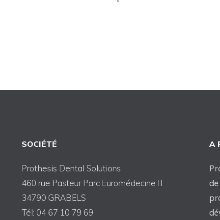
SOCIÉTÉ
A
Prothesis Dental Solutions
Pr
460 rue Pasteur Parc Euromédecine II
de
34790 GRABELS
pr
Tél: 04 67 10 79 69
dé