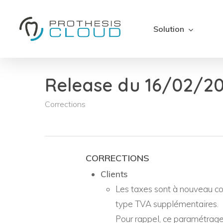
Skip
to
Solution
main
content
Release du 16/02/202
Corrections
CORRECTIONS
Clients
Les taxes sont à nouveau coc
type TVA supplémentaires.
Pour rappel, ce paramétrage 