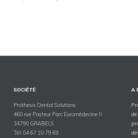
SOCIÉTÉ
A
Prothesis Dental Solutions
Pr
460 rue Pasteur Parc Euromédecine II
de
34790 GRABELS
pr
Tél: 04 67 10 79 69
dé