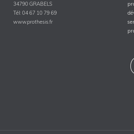
34790 GRABELS
pr
Tél: 04 67 10 79 69
dé
www.prothesis.fr
se
pr