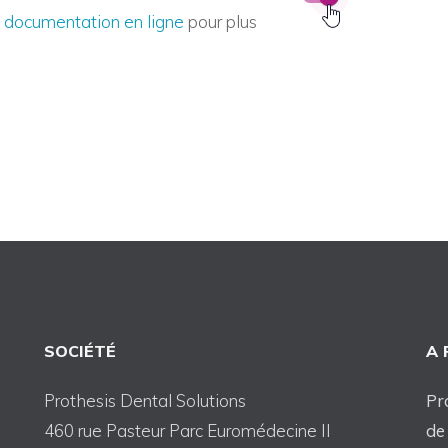
e
documentation en ligne
pour plus
SOCIÉTÉ
A
Prothesis Dental Solutions
Pr
460 rue Pasteur Parc Euromédecine II
de