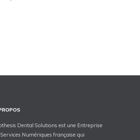
 PROPOS
othesis Dental Solutions est une Entreprise
 Services Numériques française qui