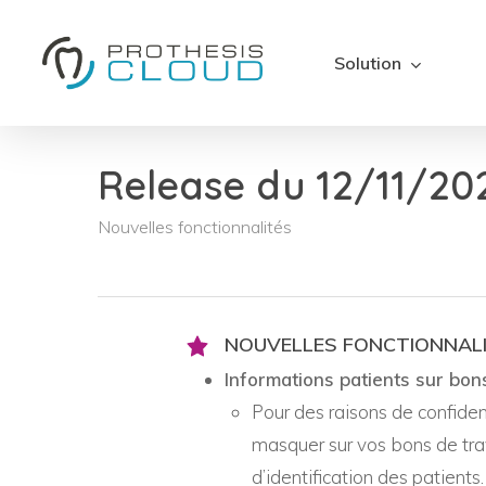
Skip
to
Solution
main
content
Release du 12/11/202
Nouvelles fonctionnalités
NOUVELLES FONCTIONNAL
Informations patients sur bons
Pour des raisons de confide
masquer sur vos bons de trav
d’identification des patients.