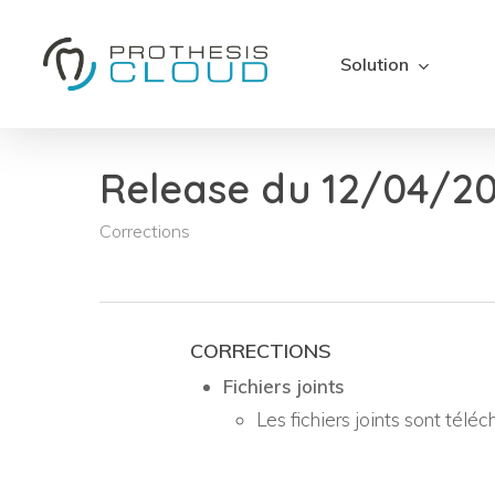
Skip
to
Solution
main
content
Release du 12/04/202
Corrections
CORRECTIONS
Fichiers joints
Les fichiers joints sont télé