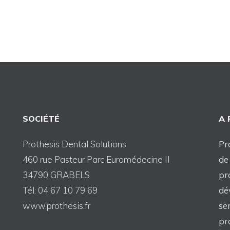
SOCIÉTÉ
A
Prothesis Dental Solutions
Pr
460 rue Pasteur Parc Euromédecine II
de
34790 GRABELS
pr
Tél: 04 67 10 79 69
dé
www.prothesis.fr
se
pr