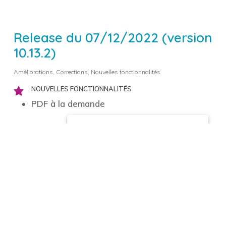
Release du 07/12/2022 (version
10.13.2)
Améliorations
,
Corrections
,
Nouvelles fonctionnalités
NOUVELLES FONCTIONNALITÉS
PDF à la demande
Grâce au clic-droit (ou appui long sur les
périphériques mobiles) sur les boutons de
PDF, vous avez dorénavant la possibilité