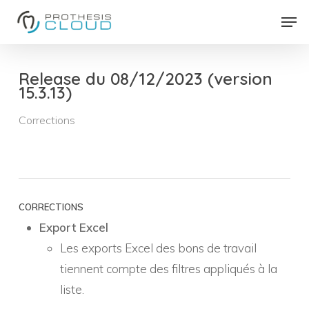
Skip
Men
to
Close
main
Menu
content
Release du 08/12/2023 (version
15.3.13)
Corrections
CORRECTIONS
Export Excel
Les exports Excel des bons de travail
tiennent compte des filtres appliqués à la
liste.