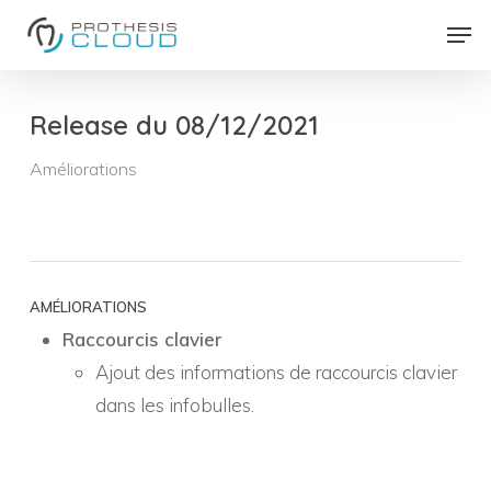
Skip
Men
to
Close
main
Menu
content
Release du 08/12/2021
Améliorations
AMÉLIORATIONS
Raccourcis clavier
Ajout des informations de raccourcis clavier
dans les infobulles.