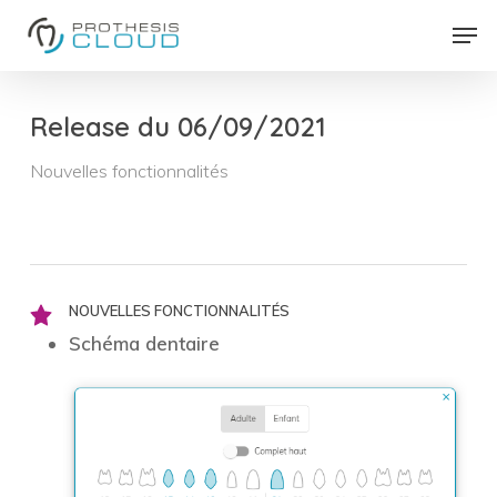
Skip
Men
to
Close
main
Menu
content
Release du 06/09/2021
Nouvelles fonctionnalités
NOUVELLES FONCTIONNALITÉS
Schéma dentaire