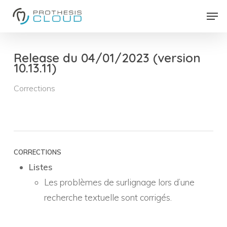
Skip
Men
to
Close
main
Menu
content
Release du 04/01/2023 (version
10.13.11)
Corrections
CORRECTIONS
Listes
Les problèmes de surlignage lors d’une
recherche textuelle sont corrigés.