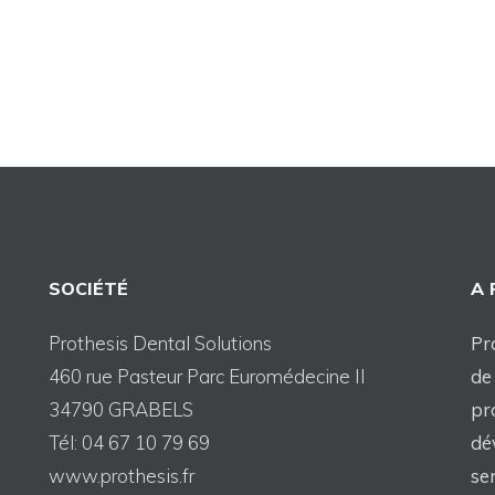
SOCIÉTÉ
A
Prothesis Dental Solutions
Pr
460 rue Pasteur Parc Euromédecine II
de
34790 GRABELS
pr
Tél: 04 67 10 79 69
dé
www.prothesis.fr
se