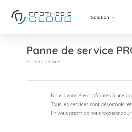
Skip
to
Solution
main
content
Panne de service P
Incident terminé
Nous avons été confrontés à une p
Tous les services sont désormais rét
En vous priant de nous excuser pou