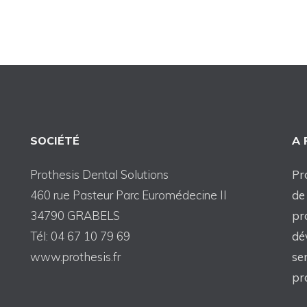
SOCIÉTÉ
A
Prothesis Dental Solutions
Pr
460 rue Pasteur Parc Euromédecine II
de
34790 GRABELS
pr
Tél: 04 67 10 79 69
dé
www.prothesis.fr
se
pr