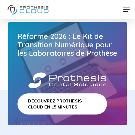
Skip
Men
to
Close
main
Menu
content
Réforme
2026
:
Le
Kit
de
Transition
Numérique
pour
les
Laboratoires
de
Prothèse
DÉCOUVREZ PROTHESIS
CLOUD EN 15 MINUTES