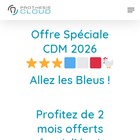
Skip
Men
to
Close
main
Menu
Offre Spéciale
content
CDM 2026
Allez les Bleus !
Profitez de 2
mois offerts