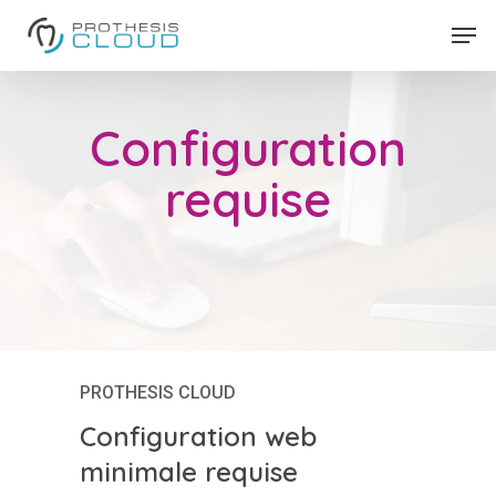
Skip
Men
to
Close
main
Menu
content
Configuration
requise
PROTHESIS CLOUD
Configuration web
minimale requise